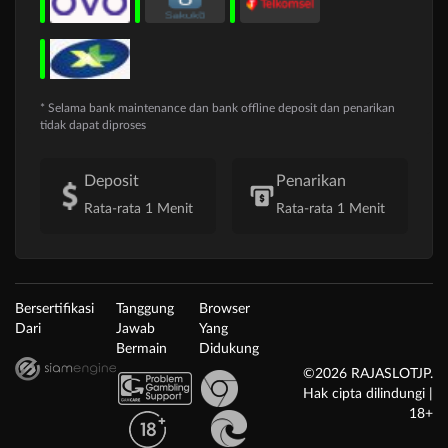
* Selama bank maintenance dan bank offline deposit dan penarikan
tidak dapat diproses
Deposit
Penarikan
Rata-rata 1 Menit
Rata-rata 1 Menit
Bersertifikasi
Tanggung
Browser
Dari
Jawab
Yang
Bermain
Didukung
©2026 RAJASLOTJP.
Hak cipta dilindungi |
18+