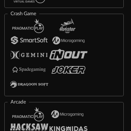
Crash Game
Arcade