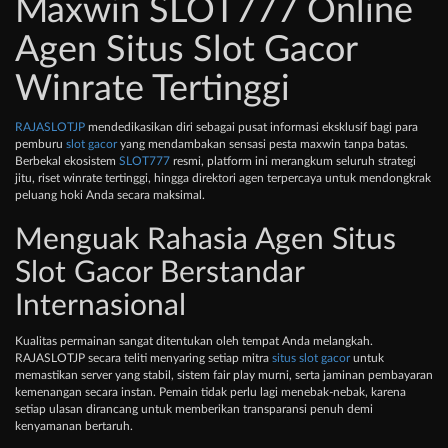
Maxwin SLOT777 Online
Agen Situs Slot Gacor
Winrate Tertinggi
RAJASLOTJP
mendedikasikan diri sebagai pusat informasi eksklusif bagi para
pemburu
slot gacor
yang mendambakan sensasi pesta maxwin tanpa batas.
Berbekal ekosistem
SLOT777
resmi, platform ini merangkum seluruh strategi
jitu, riset winrate tertinggi, hingga direktori agen terpercaya untuk mendongkrak
peluang hoki Anda secara maksimal.
Menguak Rahasia Agen Situs
Slot Gacor Berstandar
Internasional
Kualitas permainan sangat ditentukan oleh tempat Anda melangkah.
RAJASLOTJP secara teliti menyaring setiap mitra
situs slot gacor
untuk
memastikan server yang stabil, sistem fair play murni, serta jaminan pembayaran
kemenangan secara instan. Pemain tidak perlu lagi menebak-nebak, karena
setiap ulasan dirancang untuk memberikan transparansi penuh demi
kenyamanan bertaruh.