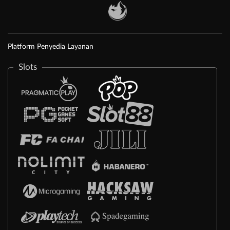
Platform Penyedia Layanan
Slots