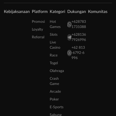
Kebijaksanaan
Platform
Kategori
Dukungan
Komunitas
Promosi
Hot
+628783
Games
1731088
Loyalty
Slots
+628136
Referral
7926996
Live
Casino
+62 813
-6792-6
Race
996
Togel
Olahraga
Crash
Game
Arcade
Poker
E-Sports
Sabung