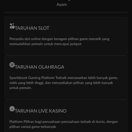
Ayam
TARUHAN SLOT
Penyedia slot online dengan beragam pilihan game menarik yang
memudahkan pemain untuk mencapai jackpot
TARUHAN OLAHRAGA
Sportsbook Gaming Platform Terbaik menawarkan lebih banyak game,
odds yang lebih tinggi, dan menyediakan pilihan yang lebih banyak
untuk pemain.
TARUHAN LIVE KASINO
Platform Pilihan bagi perusahaan-perusahaan terbaik di dunia, dengan
pilihan variasi game terbanyak