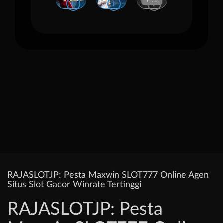
i
i
i
RAJASLOTJP: Pesta Maxwin SLOT777 Online Agen
Situs Slot Gacor Winrate Tertinggi
RAJASLOTJP: Pesta