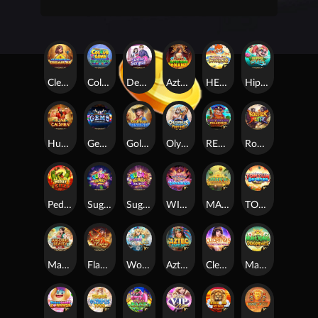
Cleopatra's Treasure
Colour Game Mega Bonus
Dear Senpai
Aztec Rush Bonanza
HEAVENLY FEAST WITH WUKONG
Hippo Splash
Hunk Cai Shen
Gems of Valhalla
Gold Rush Bonanza
Olympus Fortune
REDBEARD TREASURE
Rooster Blitz
Pedas Gila
Sugar Blast
Sugar Blast Frenzy
WILD WITCH SUGAR BONANZA
MAYA TEMPLE OF FORTUNE
TOMYUM BONANZA
Mahjong Beauty
Flame of Fortune
Wonder Ace
Aztec Fortune
Cleopatra's Fortune Ways
Mahjong Dragon Ways