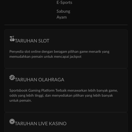
E-Sports
Sabung
Ayam
TARUHAN SLOT
Penyedia slot online dengan beragam pilihan game menarik yang
memudahkan pemain untuk mencapai jackpot
TARUHAN OLAHRAGA
Sportsbook Gaming Platform Terbaik menawarkan lebih banyak game,
odds yang lebih tinggi, dan menyediakan pilihan yang lebih banyak
untuk pemain.
TARUHAN LIVE KASINO