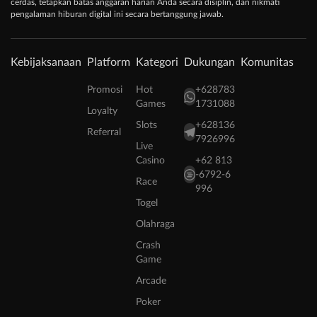
cerdas, tetapkan batas anggaran harian Anda secara disiplin, dan nikmati
pengalaman hiburan digital ini secara bertanggung jawab.
Kebijaksanaan
Platform
Kategori
Dukungan
Komunitas
Promosi
Hot
+628783
Games
1731088
Loyalty
Slots
+628136
Referral
7926996
Live
Casino
+62 813
-6792-6
Race
996
Togel
Olahraga
Crash
Game
Arcade
Poker