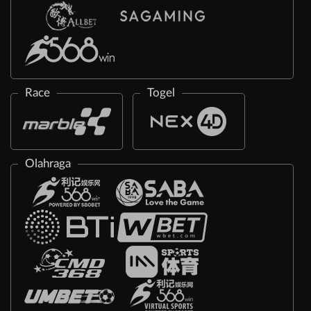
Race
Togel
Olahraga