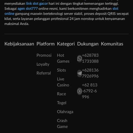
menyediakan
link slot gacor
hari ini dengan tingkat kemenangan tertinggi.
Sebagai
agen slot777
online resmi, kami berkomitmen menghadirkan
slot
online
gampang maxwin berteknologi server stabil, proses deposit QRIS secepat
kilat, serta layanan pelanggan profesional 24 jam nonstop untuk kenyamanan
maksimal Anda.
Kebijaksanaan
Platform
Kategori
Dukungan
Komunitas
Promosi
Hot
+628783
Games
1731088
Loyalty
Slots
+628136
Referral
7926996
Live
Casino
+62 813
-6792-6
Race
996
Togel
Olahraga
Crash
Game