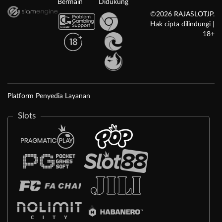
Bermain
Didukung
©2026 RAJASLOTJP.
Hak cipta dilindungi |
18+
Platform Penyedia Layanan
Slots