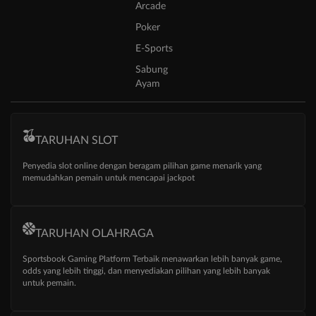
Arcade
Poker
E-Sports
Sabung
Ayam
TARUHAN SLOT
Penyedia slot online dengan beragam pilihan game menarik yang
memudahkan pemain untuk mencapai jackpot
TARUHAN OLAHRAGA
Sportsbook Gaming Platform Terbaik menawarkan lebih banyak game,
odds yang lebih tinggi, dan menyediakan pilihan yang lebih banyak
untuk pemain.