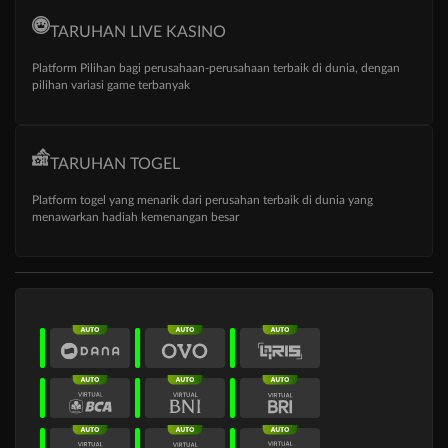
TARUHAN LIVE KASINO
Platform Pilihan bagi perusahaan-perusahaan terbaik di dunia, dengan
pilihan variasi game terbanyak
TARUHAN TOGEL
Platform togel yang menarik dari perusahan terbaik di dunia yang
menawarkan hadiah kemenangan besar