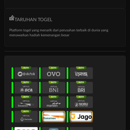
TARUHAN TOGEL
Platform togel yang menarik dari perusahan terbaik di dunia yang
menawarkan hadiah kemenangan besar