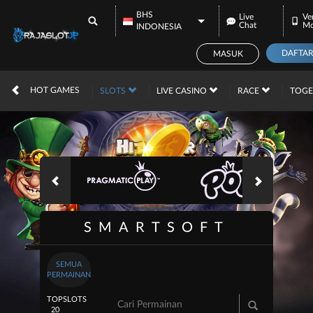
BHS
Live
Ve
Chat
Mo
INDONESIA
DAFTA
MASUK
IDR
12,733,037,
HOT GAMES
SLOTS
LIVE CASINO
RACE
TOG
SMARTSOFT
SEMUA
PERMAINAN
TOP
SLOTS
20