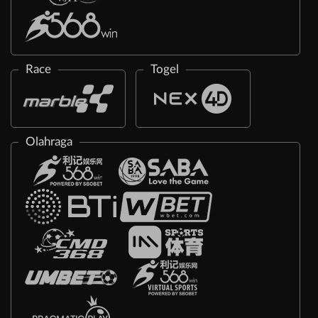
Race
Togel
Olahraga