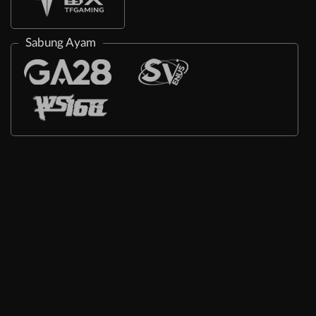
Sabung Ayam