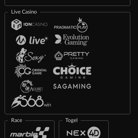
Live Casino
Race
Togel