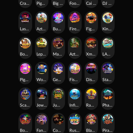
Crazy Bounty
Piggy Bank Gold
Big Net Bass
Football Fever
Cai Shen Fortune
DJ Fever
Last Samurai
Aztec: Bonus Hunt 2 Xmas
Bunny to the Moon
Firefly Hunter
Fighting Bull
Kingyo Riches
Book of Safari
Leprechaun’s Fortune
Mace of Hercules
Aztec: Bonus Hunt 2
Xmas Gift Delight
LABUBU: Fall In Wild
Piggy Bank Gold 2
World Cup Final
Genie Mystery
Fish Prawn Crab Bonanza
Disco 777
Starry Adventure
Scale of Heaven: Anubis
Jewel Mastermind
Jumanji Bonanza
Infinity Ocean
Ramakien Blessing
Phantom Multiplier
Boom of Prosperity
Fantastic Beast
Cookie Hunter
Rush Hour Gold
BlackJack21
Pirate Treasure Hunt