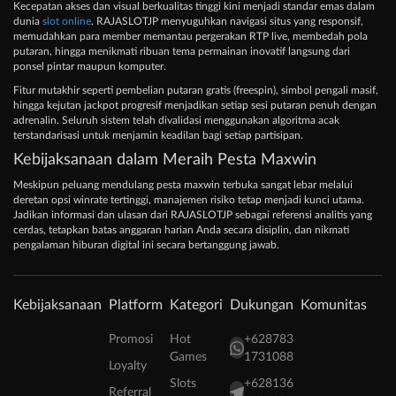
Kecepatan akses dan visual berkualitas tinggi kini menjadi standar emas dalam
dunia
slot online
. RAJASLOTJP menyuguhkan navigasi situs yang responsif,
memudahkan para member memantau pergerakan RTP live, membedah pola
putaran, hingga menikmati ribuan tema permainan inovatif langsung dari
ponsel pintar maupun komputer.
Fitur mutakhir seperti pembelian putaran gratis (freespin), simbol pengali masif,
hingga kejutan jackpot progresif menjadikan setiap sesi putaran penuh dengan
adrenalin. Seluruh sistem telah divalidasi menggunakan algoritma acak
terstandarisasi untuk menjamin keadilan bagi setiap partisipan.
Kebijaksanaan dalam Meraih Pesta Maxwin
Meskipun peluang mendulang pesta maxwin terbuka sangat lebar melalui
deretan opsi winrate tertinggi, manajemen risiko tetap menjadi kunci utama.
Jadikan informasi dan ulasan dari RAJASLOTJP sebagai referensi analitis yang
cerdas, tetapkan batas anggaran harian Anda secara disiplin, dan nikmati
pengalaman hiburan digital ini secara bertanggung jawab.
Kebijaksanaan
Platform
Kategori
Dukungan
Komunitas
Promosi
Hot
+628783
Games
1731088
Loyalty
Slots
+628136
Referral