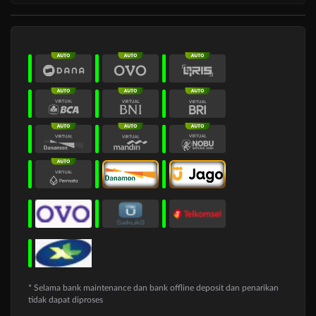
* Selama bank maintenance dan bank offline deposit dan penarikan
tidak dapat diproses