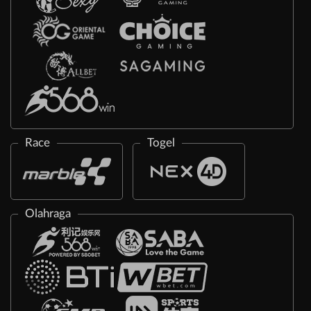
Race
Togel
Olahraga