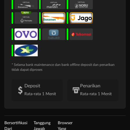
* Selama bank maintenance dan bank offline deposit dan penarikan
tidak dapat diproses
Deposit
Penarikan
Rata-rata 1 Menit
Rata-rata 1 Menit
Bersertifikasi
Tanggung
Browser
Dari
Jawab
Yang