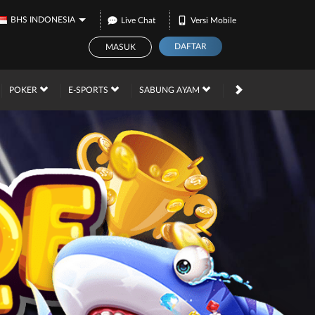
BHS INDONESIA
Live Chat
Versi Mobile
DAFTAR
MASUK
PROMOSI
POKER
E-SPORTS
SABUNG AYAM