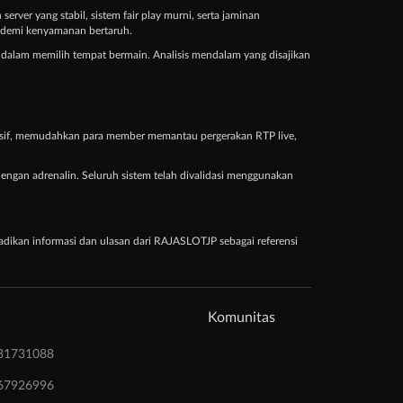
erver yang stabil, sistem fair play murni, serta jaminan
h demi kenyamanan bertaruh.
 dalam memilih tempat bermain. Analisis mendalam yang disajikan
nsif, memudahkan para member memantau pergerakan RTP live,
 dengan adrenalin. Seluruh sistem telah divalidasi menggunakan
adikan informasi dan ulasan dari RAJASLOTJP sebagai referensi
Komunitas
31731088
67926996