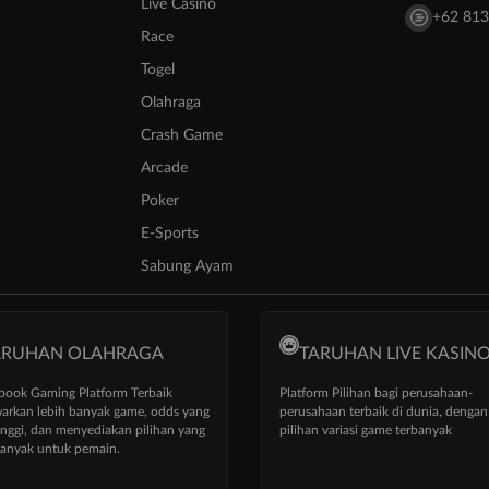
Live Casino
+62 813
Race
Togel
Olahraga
Crash Game
Arcade
Poker
E-Sports
Sabung Ayam
ARUHAN OLAHRAGA
TARUHAN LIVE KASIN
book Gaming Platform Terbaik
Platform Pilihan bagi perusahaan-
rkan lebih banyak game, odds yang
perusahaan terbaik di dunia, dengan
tinggi, dan menyediakan pilihan yang
pilihan variasi game terbanyak
banyak untuk pemain.