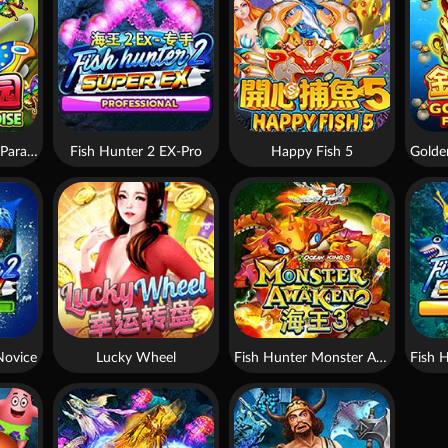
Fish Hunter Insect Paradise
Fish Hunter 2 EX-Pro
Happy Fish 5
Novice
Lucky Wheel
Fish Hunter Monster Awaken