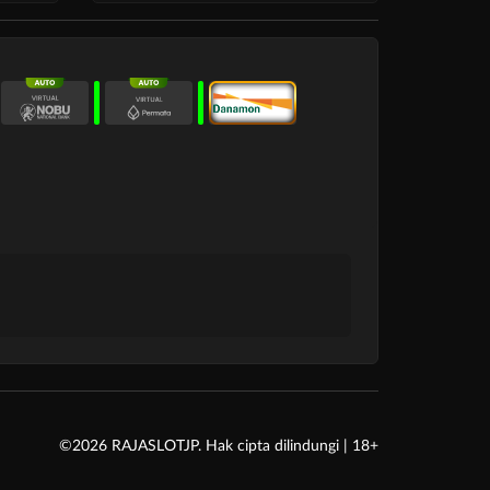
©2026 RAJASLOTJP. Hak cipta dilindungi | 18+