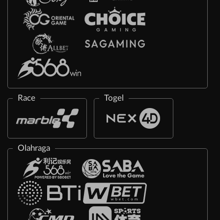
Race
Togel
Olahraga