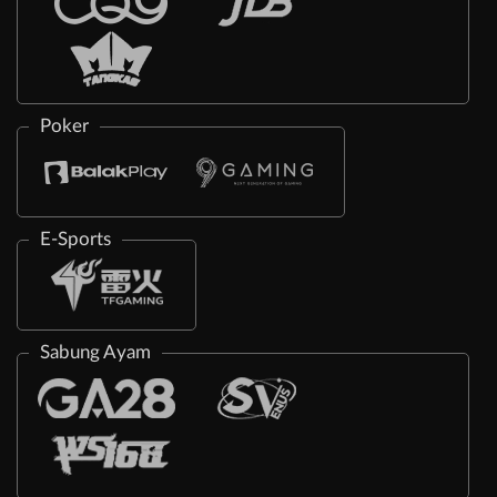
Poker
E-Sports
Sabung Ayam