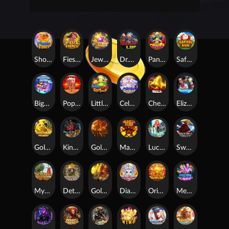
Shoot Piggy
Fiesta Frenzy
Jewely Spin
Dr.Franken’s Lab
Panda’s Jackpot
Safari Run
BigBang Spin
Pop Popcorns
Little Witch's Fortune
Celestial Goddess
Cherry Bell
Elizabeth Lab
Golden Panda
King of Pig
Gold of the King
Magic Fire
Lucky Waterfalls
Sword Master
Mystery Wind
Detective’s Dream
Gold Dragon
Diamond Mask
Oriental Treasures
Mega Cave